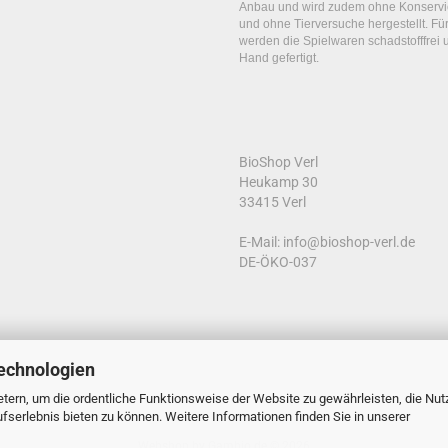
Anbau und wird zudem ohne Konservie
und ohne Tierversuche hergestellt. Fü
werden die Spielwaren schadstofffrei u
Hand gefertigt.
BioShop Verl
Heukamp 30
33415 Verl
E-Mail: info@bioshop-verl.de
DE-ÖKO-037
echnologien
tern, um die ordentliche Funktionsweise der Website zu gewährleisten, die Nu
serlebnis bieten zu können. Weitere Informationen finden Sie in unserer
Webshop
by Gambio.de © 2026