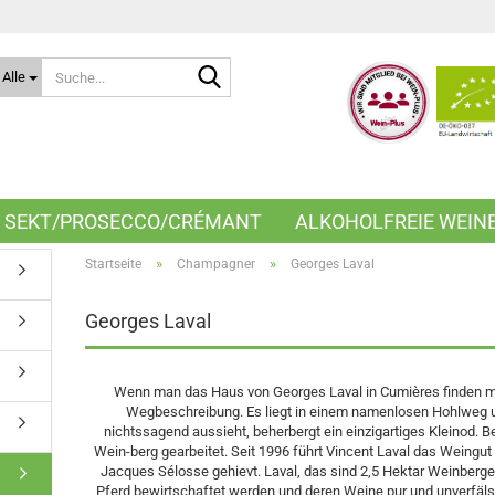
Suche...
Alle
SEKT/PROSECCO/CRÉMANT
ALKOHOLFREIE WEIN
»
»
Startseite
Champagner
Georges Laval
Georges Laval
Wenn man das Haus von Georges Laval in Cumières finden m
Wegbeschreibung. Es liegt in einem namenlosen Hohlweg un
nichtssagend aussieht, beherbergt ein einzigartiges Kleinod. Be
Wein-berg gearbeitet. Seit 1996 führt Vincent Laval das Weingut
Jacques Sélosse gehievt. Laval, das sind 2,5 Hektar Weinberge
Pferd bewirtschaftet werden und deren Weine pur und unverfäls