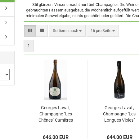
Stil glänzen. Vincent macht nur fünf Champagner. Die Weine 
gebrauchten Fässern ausgebaut, die wöchentlich aufgefüllt werd
minimalen Schwefelgabe, nichts geschönt oder gefiltert. Die Cha
Sortieren nach
pro Seite
Sortieren nach
16 pro Seite
1
Georges Laval ,
Georges Laval ,
Champagne "Les
Champagne "Les
Chênes" Cumières
Longues Violes"
Premier Cru Brut
Cumières Premier
Nature, Bio
Cru Brut Nature,
646,00 EUR
644,00 EUR
Bio