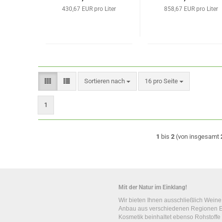
430,67 EUR pro Liter
858,67 EUR pro Liter
Sortieren nach
pro Seite
Sortieren nach
16 pro Seite
1
1
bis
2
(von insgesamt
Mit der Natur im Einklang!
Wir bieten Ihnen ausschließlich Wein
Anbau aus verschiedenen Regionen E
Kosmetik beinhaltet ebenso Rohstoffe