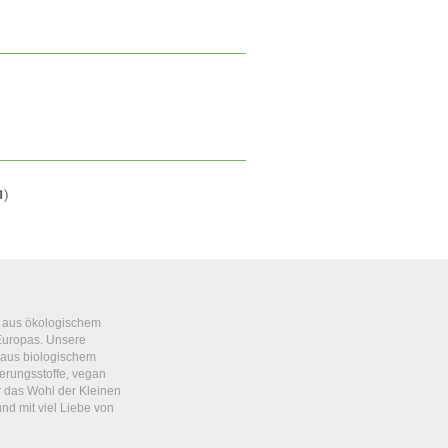
1
)
e aus ökologischem
uropas. Unsere
 aus biologischem
rungsstoffe, vegan
r das Wohl der Kleinen
nd mit viel Liebe von