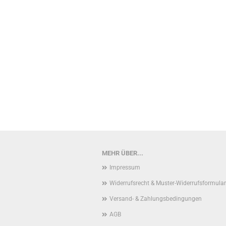
MEHR ÜBER...
Impressum
Widerrufsrecht & Muster-Widerrufsformular
Versand- & Zahlungsbedingungen
AGB