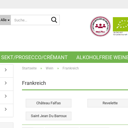
Suche...
Alle
SEKT/PROSECCO/CRÉMANT
ALKOHOLFREIE WEIN
»
»
Startseite
Wein
Frankreich
Frankreich
Château Falfas
Revelette
Saint Jean Du Barroux