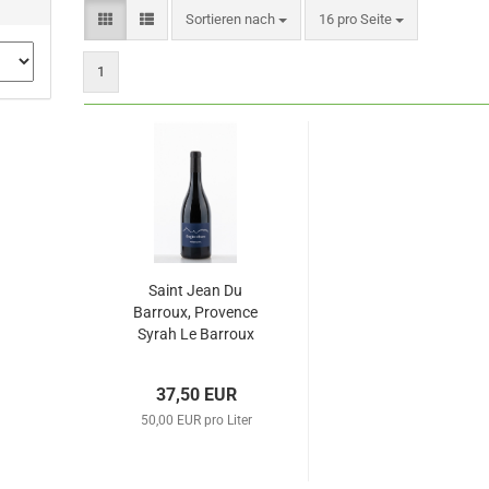
Sortieren nach
pro Seite
Sortieren nach
16 pro Seite
1
Saint Jean Du
Barroux, Provence
Syrah Le Barroux
VdF Syrah, 2018,
750ml, Bio
37,50 EUR
50,00 EUR pro Liter