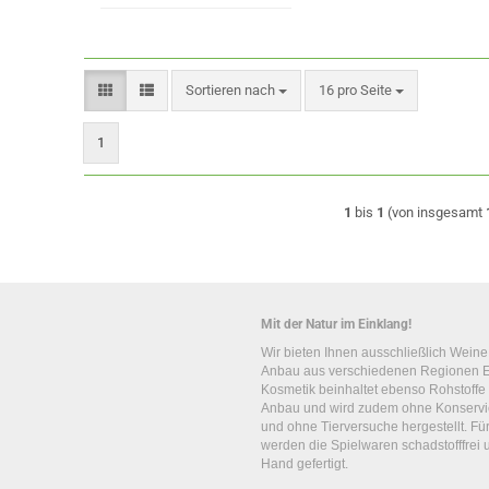
Sortieren nach
pro Seite
Sortieren nach
16 pro Seite
1
1
bis
1
(von insgesamt
Mit der Natur im Einklang!
Wir bieten Ihnen ausschließlich Wein
Anbau aus verschiedenen Regionen E
Kosmetik beinhaltet ebenso Rohstoffe
Anbau und wird zudem ohne Konservie
und ohne Tierversuche hergestellt. Fü
werden die Spielwaren schadstofffrei u
Hand gefertigt.