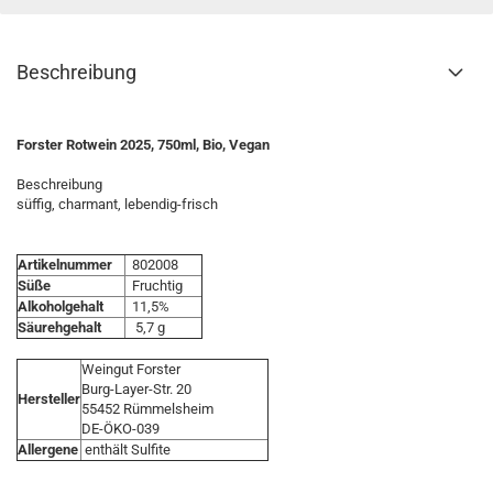
Beschreibung
Forster Rotwein 2025, 750ml, Bio, Vegan
Beschreibung
süffig, charmant, lebendig-frisch
Artikelnummer
802008
Süße
Fruchtig
Alkoholgehalt
11,5%
Säurehgehalt
5,7 g
Weingut Forster
Burg-Layer-Str. 20
Hersteller
55452 Rümmelsheim
DE-ÖKO-039
Allergene
enthält Sulfite