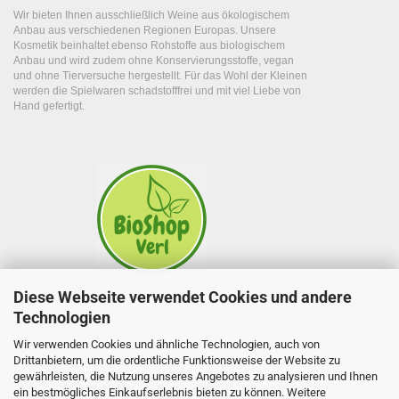
Wir bieten Ihnen ausschließlich Weine aus ökologischem
Anbau aus verschiedenen Regionen Europas. Unsere
Kosmetik beinhaltet ebenso Rohstoffe aus biologischem
Anbau und wird zudem ohne Konservierungsstoffe, vegan
und ohne Tierversuche hergestellt. Für das Wohl der Kleinen
werden die Spielwaren schadstofffrei und mit viel Liebe von
Hand gefertigt.
Diese Webseite verwendet Cookies und andere
BioShop Verl
Technologien
Heukamp 30
Wir verwenden Cookies und ähnliche Technologien, auch von
33415 Verl
Drittanbietern, um die ordentliche Funktionsweise der Website zu
gewährleisten, die Nutzung unseres Angebotes zu analysieren und Ihnen
E-Mail: info@bioshop-verl.de
ein bestmögliches Einkaufserlebnis bieten zu können. Weitere