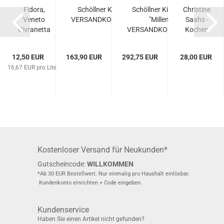
Fidora,
Schöllner Kindertafel,
Schöllner Kinderküche
Christine
Veneto
VERSANDKOSTENFREI...
"Millenium",
Saahs -
Civranetta
VERSANDKOSTENFREI...
Kochen
Prosecco
mit der
DOC
Kraft
12,50 EUR
163,90 EUR
292,75 EUR
28,00 EUR
Spumante...
der...
16,67 EUR pro Liter
Kostenloser Versand für Neukunden*
Gutscheincode:
WILLKOMMEN
*Ab 30 EUR Bestellwert. Nur einmalig pro Haushalt einlösbar.
Kundenkonto einrichten + Code eingeben.
Kundenservice
Haben Sie einen Artikel nicht gefunden?